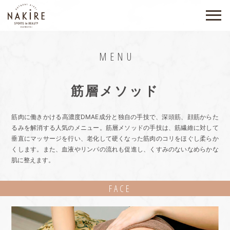
MENU
筋層メソッド
筋肉に働きかける高濃度DMAE成分と独自の手技で、深頭筋、顔筋からた
るみを解消する人気のメニュー。
筋層メソッドの手技は、筋繊維に対して
垂直にマッサージを行い、
老化して硬くなった筋肉のコリをほぐし柔らか
くします。
また、血液やリンパの流れも促進し、くすみのないなめらかな
肌に整えます。
FACE