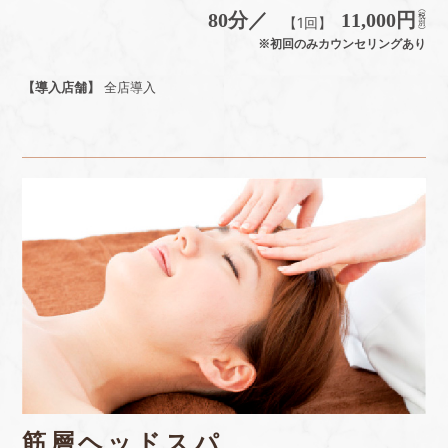
80分／
11,000円
【1回】
※初回のみカウンセリングあり
【導入店舗】
全店導入
筋層ヘッドスパ