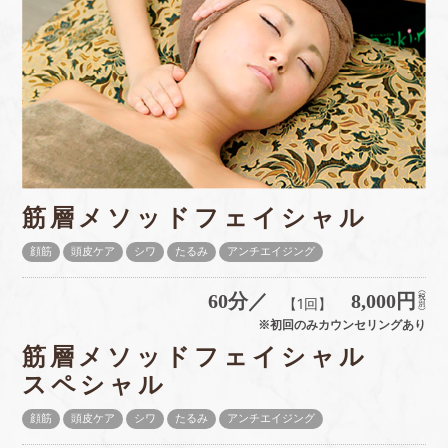
筋層メソッドフェイシャル
顔筋
頭皮ケア
シワ
たるみ
アンチエイジング
60分／
8,000円
【1回】
※初回のみカウンセリングあり
筋層メソッドフェイシャル
スペシャル
顔筋
頭皮ケア
シワ
たるみ
アンチエイジング