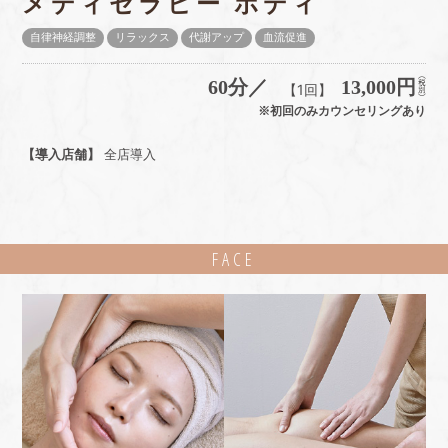
メディセラピー ボディ
自律神経調整
リラックス
代謝アップ
血流促進
60分／
13,000円
【1回】
※初回のみカウンセリングあり
【導入店舗】
全店導入
FACE