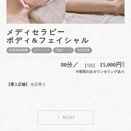
メディセラピー
ボディ&フェイシャル
自律神経調整
リラックス
代謝アップ
血流促進
80分／
15,000円
【1回】
※初回のみカウンセリングあり
【導入店舗】
全店導入
MENU